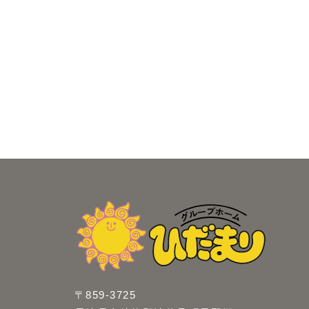
〒859-3725