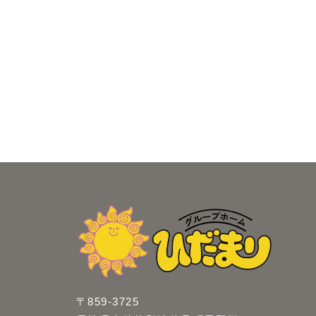
〒859-3725